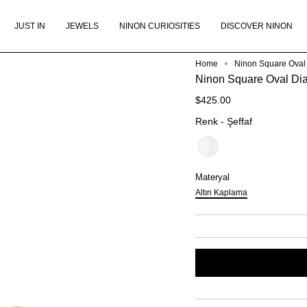
JUST IN
JEWELS
NINON CURIOSITIES
DISCOVER NINON
Home
Ninon Square Oval
Ninon Square Oval Di
$425.00
Renk
Renk
-
Şeffaf
Materyal
Materyal
Altın Kaplama